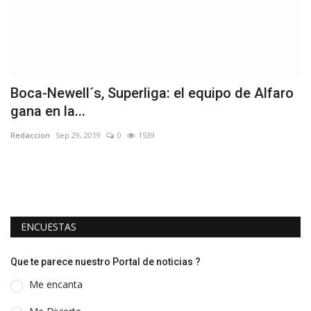
o
Boca-Newell´s, Superliga: el equipo de Alfaro
S
gana en la...
c
Redaccion
Sep 29, 2019
0
1539
Re
ENCUESTAS
Que te parece nuestro Portal de noticias ?
Me encanta