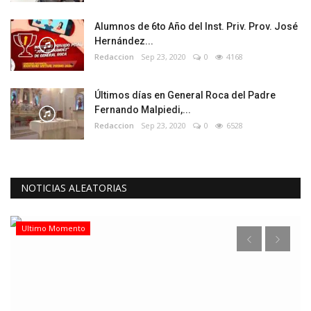
Alumnos de 6to Año del Inst. Priv. Prov. José
Hernández...
Redaccion
Sep 23, 2020
0
4168
Últimos días en General Roca del Padre
Fernando Malpiedi,...
Redaccion
Sep 23, 2020
0
6528
NOTICIAS ALEATORIAS
Ultimo Momento