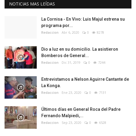
NOTICIAS MAS LEÍDAS
La Cornisa - En Vivo: Luis Majul estrena su
programa por...
Redaccion
Abr 6, 2020
0
8278
Dio a luz en su domicilio. La asistieron
Bomberos de General...
Redaccion
Dic 31, 2019
0
7244
Entrevistamos a Nelson Aguirre Cantante de
La Konga.
Redaccion
Ene 23, 2020
0
7131
Últimos días en General Roca del Padre
Fernando Malpiedi,...
Redaccion
Sep 23, 2020
0
6528