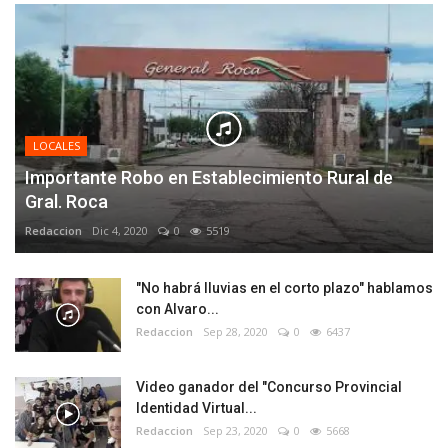
LOCALES
Importante Robo en Establecimiento Rural de
Gral. Roca
Redaccion
Dic 4, 2020
0
5519
"No habrá lluvias en el corto plazo" hablamos
con Alvaro...
Redaccion
Sep 28, 2020
0
6437
Video ganador del "Concurso Provincial
Identidad Virtual...
Redaccion
Sep 23, 2020
0
5668