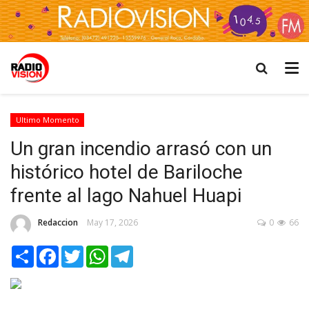
Ultimo Momento
Un gran incendio arrasó con un
histórico hotel de Bariloche
frente al lago Nahuel Huapi
Redaccion
May 17, 2026
0
66
Share
Facebook
Twitter
WhatsApp
Telegram