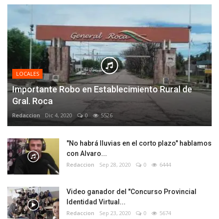
LOCALES
Importante Robo en Establecimiento Rural de
Gral. Roca
Redaccion
Dic 4, 2020
0
5526
"No habrá lluvias en el corto plazo" hablamos
con Alvaro...
Redaccion
Sep 28, 2020
0
6444
Video ganador del "Concurso Provincial
Identidad Virtual...
Redaccion
Sep 23, 2020
0
5674