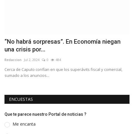
“No habrá sorpresas”. En Economía niegan
B
una crisis por...
b
Redaccion
Jul 2, 2024
0
484
Re
 es
Cerca de Caputo confían en que los superávits fiscal y comercial,
sumado a los anuncios...
ENCUESTAS
Que te parece nuestro Portal de noticias ?
Me encanta