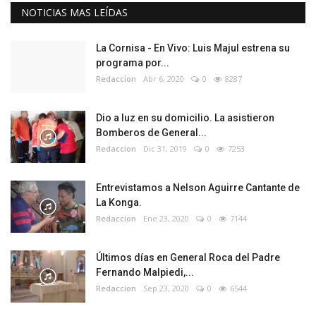
NOTICIAS MAS LEÍDAS
La Cornisa - En Vivo: Luis Majul estrena su
programa por...
Redaccion
Abr 6, 2020
0
8287
Dio a luz en su domicilio. La asistieron
Bomberos de General...
Redaccion
Dic 31, 2019
0
7253
Entrevistamos a Nelson Aguirre Cantante de
La Konga.
Redaccion
Ene 23, 2020
0
7144
Últimos días en General Roca del Padre
Fernando Malpiedi,...
Redaccion
Sep 23, 2020
0
6544