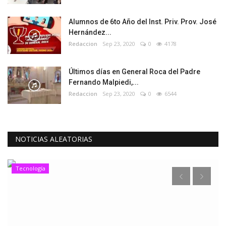
Alumnos de 6to Año del Inst. Priv. Prov. José
Hernández...
Redaccion
Sep 23, 2020
0
4178
Últimos días en General Roca del Padre
Fernando Malpiedi,...
Redaccion
Sep 23, 2020
0
6544
NOTICIAS ALEATORIAS
Tecnología